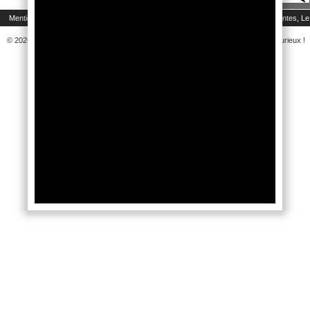
|
|
|
Mentions légales
Politique de protection des données
Accessibilité
Exponantes, Le
© 2026 Le rendez-vous du DIY et des Loisirs Créatifs pour tous, passionnés ou curieux !