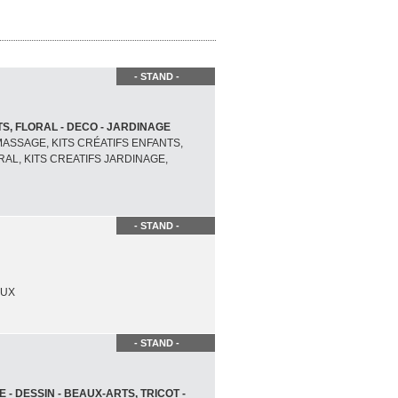
- STAND -
TS, FLORAL - DECO - JARDINAGE
ASSAGE, KITS CRÉATIFS ENFANTS,
RAL, KITS CREATIFS JARDINAGE,
- STAND -
OUX
- STAND -
 - DESSIN - BEAUX-ARTS, TRICOT -