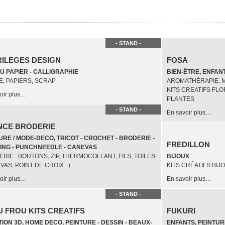
- STAND -
RILEGES DESIGN
FOSA
U PAPIER - CALLIGRAPHIE
BIEN-ÊTRE, ENFAN
, PAPIERS, SCRAP
AROMATHÉRAPIE, M
KITS CREATIFS FLO
oir plus…
PLANTES
- STAND -
En savoir plus…
NCE BRODERIE
RE / MODE-DECO, TRICOT - CROCHET - BRODERIE -
FREDILLON
ING - PUNCHNEEDLE - CANEVAS
RIE : BOUTONS, ZIP, THERMOCOLLANT, FILS, TOILES
BIJOUX
VAS, POINT DE CROIX...)
KITS CRÉATIFS BIJ
oir plus…
En savoir plus…
- STAND -
 FROU KITS CREATIFS
FUKURI
ION 3D, HOME DECO, PEINTURE - DESSIN - BEAUX-
ENFANTS, PEINTURE