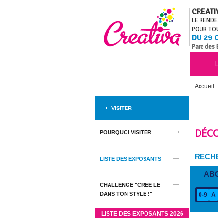
CREATI
LE RENDE
POUR TOU
DU 29 
Parc des 
L
Accueil
VISITER
DÉCO
POURQUOI VISITER
RECHE
LISTE DES EXPOSANTS
AB
CHALLENGE "CRÉE LE
DANS TON STYLE !"
0-9
A
LISTE DES EXPOSANTS 2026