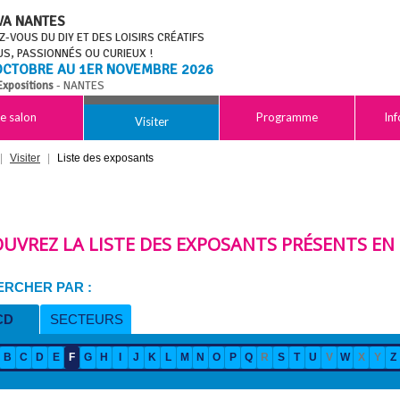
VA NANTES
Z-VOUS DU DIY ET DES LOISIRS CRÉATIFS
S, PASSIONNÉS OU CURIEUX !
OCTOBRE AU 1ER NOVEMBRE 2026
Expositions
- NANTES
e salon
Programme
Inf
Visiter
|
Visiter
|
Liste des exposants
UVREZ LA LISTE DES EXPOSANTS PRÉSENTS EN 
RCHER PAR :
CD
SECTEURS
B
C
D
E
F
G
H
I
J
K
L
M
N
O
P
Q
R
S
T
U
V
W
X
Y
Z