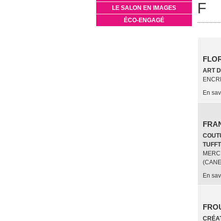
F
LE SALON EN IMAGES
ÉCO-ENGAGÉ
FLO
ART D
ENCRE
En sav
FRA
COUTU
TUFFT
MERCE
(CANE
En sav
FROU
CRÉAT