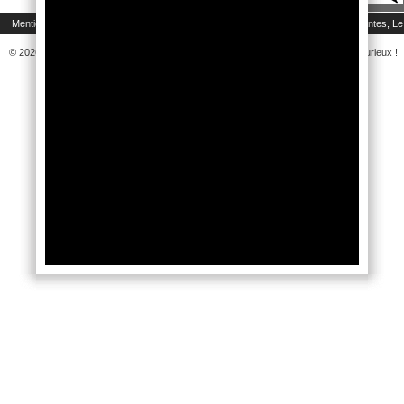
|
|
|
Mentions légales
Politique de protection des données
Accessibilité
Exponantes, Le
© 2026 Le rendez-vous du DIY et des Loisirs Créatifs pour tous, passionnés ou curieux !