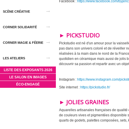
Facebook :
https://www.facebook.com/byjenc
SCÈNE CRÉATIVE
CORNER SOLIDARITÉ
► PICKSTUDIO
CORNER MAGIE & FÉERIE
Pickstudio est né d'un amour pour la vaisselle
pas dans son univers coloré et de réveiller no
réalisées à la main dans le nord de la Franc
LES ATELIERS
quotidien en céramique mais aussi de jolis bi
découvrir sa passion et repartir avec un obje
LISTE DES EXPOSANTS 2026
LE SALON EN IMAGES
Instagram :
https://www.instagram.com/picks
ÉCO-ENGAGÉ
Site internet :
https://pickstudio.fr/
► JOLIES GRAINES
Aquarelles artisanales françaises de qualité 
de couleurs vives et pigmentées disponible 
quarts de godets, palettes composées, sets, ki