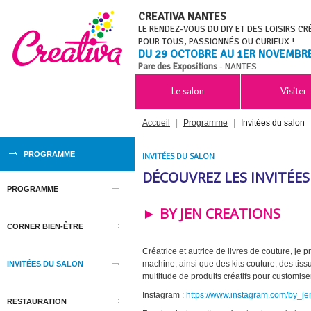
CREATIVA NANTES
LE RENDEZ-VOUS DU DIY ET DES LOISIRS CR
POUR TOUS, PASSIONNÉS OU CURIEUX !
DU 29 OCTOBRE AU 1ER NOVEMBR
Parc des Expositions
- NANTES
Le salon
Visiter
Accueil
|
Programme
|
Invitées du salon
PROGRAMME
INVITÉES DU SALON
DÉCOUVREZ LES INVITÉE
PROGRAMME
► BY JEN CREATIONS
CORNER BIEN-ÊTRE
Créatrice et autrice de livres de couture, je 
machine, ainsi que des kits couture, des tissu
INVITÉES DU SALON
multitude de produits créatifs pour customise
Instagram :
https://www.instagram.com/by_je
RESTAURATION