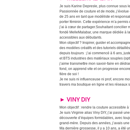
Je suis Karine Depresle, plus connue sous 
Passionnée de couture et de mode, j’évolue 
de 25 ans en tant que modéliste et responsab
porter féminin. Cette expérience m’a permis 
j’ai à cœur de partager.Souhaitant concilier ma
fondé MelleMalabar, une marque dédiée à la
accessibles aux débutants.
Mon objectif ? Inspirer, guider et accompagn
des modèles créatifs et des tutoriels détaillés
depuis toujours : j’ai commencé à 6 ans, just
et BTS industries des matériaux souples (opt
j’aime transmettre mon savoir-faire en dédra
fond, on apprend vite et on progresse encore p
fière de soi !
Je ne suis ni influenceuse ni prof, encore m
travers ma boutique en ligne et les réseaux 
► VINY DIY
Mon objectif : rendre la couture accessible à 
Je suis Virginie alias Viny DIY, j’ai passé une
découverte d’équipes formidables, avec toujou
grand-mère. Depuis des années, j’avais une 
Ma dernière grossesse, il y a 10 ans, a été u